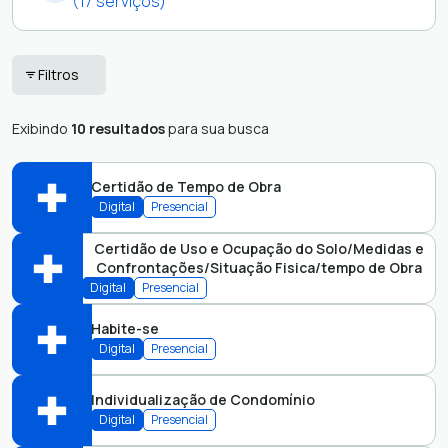
(17 serviços)
Protocolo -
Fornecedores/Licitantes
Filtros
Entidades do
Protocolo - Cidadão
Terceiro Setor
Exibindo
10 resultados
para sua busca
Protocolo -
Protocolo - Saúde
Empresa
Solicitação de
Certidão de Tempo de Obra
Acesso
Digital
Presencial
Certidão de Uso e Ocupação do Solo/Medidas e
Confrontações/Situação Fisica/tempo de Obra
Abrir online > Via protocolo 1Doc
Digital
Presencial
Perfis:
Habite-se
Abrir online > Via protocolo 1Doc
Digital
Presencial
Perfis:
Individualização de Condomínio
Abrir online > Via protocolo 1Doc
Digital
Presencial